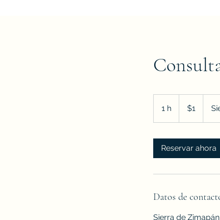
Consulta
1
peso
1 h
1
$1
Si
mexicano
Reservar ahora
Datos de contact
Sierra de Zimapán 