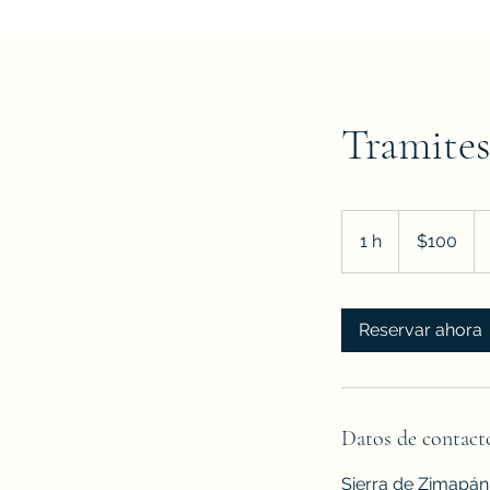
Tramites
100
pesos
1 h
1
$100
mexicanos
Reservar ahora
Datos de contact
Sierra de Zimapán 